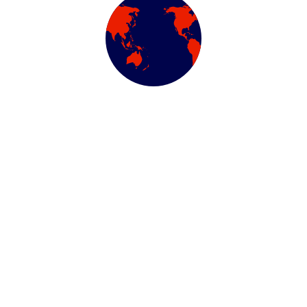
iet sollicitudin .
ree Service?